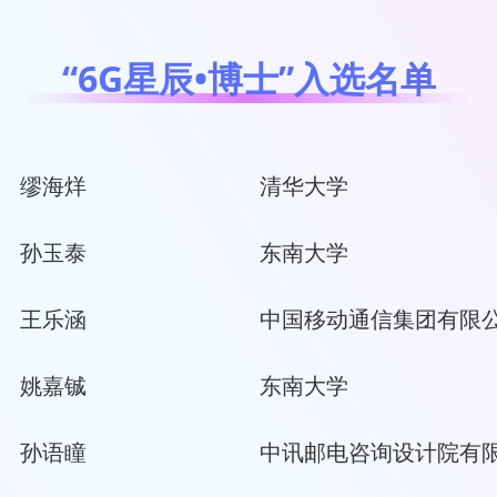
“6G星辰•博士”入选名单
缪海烊
清华大学
孙玉泰
东南大学
王乐涵
中国移动通信集团有限
姚嘉铖
东南大学
孙语瞳
中讯邮电咨询设计院有