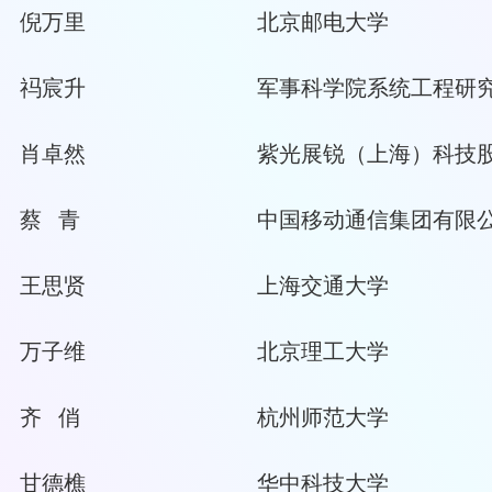
倪万里
北京邮电大学
祃宸升
军事科学院系统工程研
肖卓然
紫光展锐（上海）科技
蔡 青
中国移动通信集团有限
王思贤
上海交通大学
万子维
北京理工大学
齐 俏
杭州师范大学
甘德樵
华中科技大学