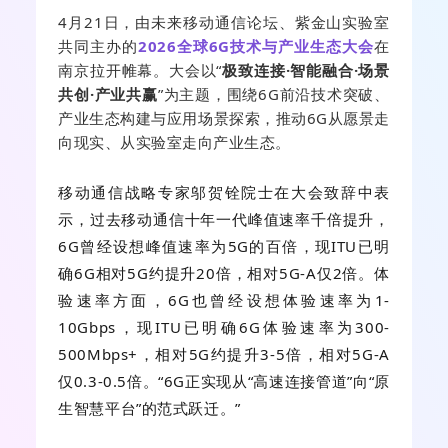
4月21日，由未来移动通信论坛、紫金山实验室
共同主办的
2026全球6G技术与产业生态大会
在
南京拉开帷幕。大会以“
极致连接·智能融合·场景
共创·产业共赢
”为主题，围绕6G前沿技术突破、
产业生态构建与应用场景探索，推动6G从愿景走
向现实、从实验室走向产业生态。
移动通信战略专家
邬贺铨院士
在大会致辞中表
示，过去移动通信十年一代峰值速率千倍提升，
6G曾经设想峰值速率为5G的百倍，现ITU已明
确6G相对5G约提升20倍，相对5G-A仅2倍。体
验速率方面，6G也曾经设想体验速率为1-
10Gbps，现ITU已明确6G体验速率为300-
500Mbps+，相对5G约提升3-5倍，相对5G-A
仅0.3-0.5倍。“6G正实现从“高速连接管道”向“原
生智慧平台”的范式跃迁。”