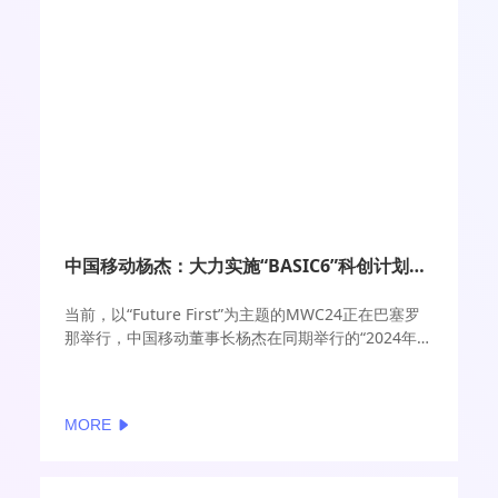
中国移动杨杰：大力实施“BASIC6”科创计划，打造创新引擎
当前，以“Future First”为主题的MWC24正在巴塞罗
那举行，中国移动董事长杨杰在同期举行的“2024年
GTI国际产业峰会”上表示，GTI成立十余年来，146家
运营商和258家产业合作伙伴凝聚共识、集思广益，
共商国际标准，共促互联互通，共筑繁荣生态，携手
MORE
推动GTI成长为具有较强影响力的国际产业平台。