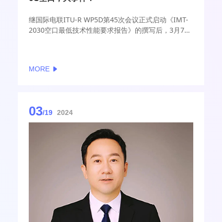
继国际电联ITU-R WP5D第45次会议正式启动《IMT-
2030空口最低技术性能要求报告》的撰写后，3月7
日，IMT-2030(6G)推进组6G技术性能要求任务组在北
京召开第五次会议。来自中国信通院、中国移动、中
国电信、中国联通、华为、中信科移动、中兴、
MORE
vivo、OPPO、小米、紫光展锐、新华三、联发科、爱
立信、诺基亚上海贝尔、高通、三星、中国铁塔等单
位的专家参加了本次会议，本次会议由中国移动研究
院承办。
03
/19
2024