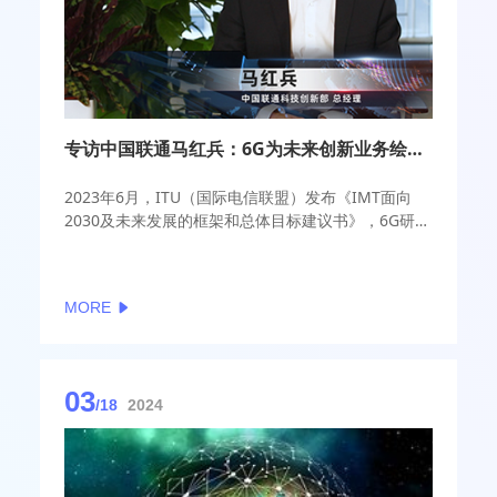
专访中国联通马红兵：6G为未来创新业务绘制美好蓝图
2023年6月，ITU（国际电信联盟）发布《IMT面向
2030及未来发展的框架和总体目标建议书》，6G研究
进入了新阶段。在这个关键的窗口期，国际组织、高
等院校、运营商以及核心企业正加速布局6G技术研究
与合作，共同推动通信技术向“万物智联，数字孪
MORE
生”迈进。
03
/18
2024