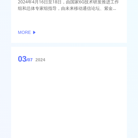
2024年4月16日至18日，由国家6G技术研发推进工作
组和总体专家组指导，由未来移动通信论坛、紫金山
实验室主办的2024全球6G技术大会将在南京上秦淮国
际文化交流中心召开。本次大会以“创新预见6G未
来”为主题，全球6G领域思想领袖和技术先锋共聚金
MORE
陵，围绕6G愿景共识，一同探讨6G技术和业务的未来
蓝图，旨在6G标准启动前推动凝练全球共识。目前大
会官网www.g6gconference.com参会注册已经开
放。
03
/07
2024