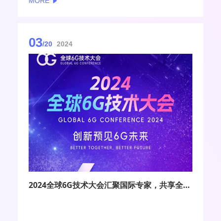
MORE
举。
作为全球领先的技术创新者，诺基亚在华运营的唯一
平台，诺基亚贝尔首席执行官马博策表示， “诺基亚贝
尔的创新基因与产品/服务布局，与新质生产力的核心
03
要素是高度匹配的。诺基亚贝尔将专注于利用前沿科
/20
2024
技激发网络无限潜能，推动千行百业的数字化转型升
级。”
2024全球6G技术大会汇聚国际专家，共享全球智慧