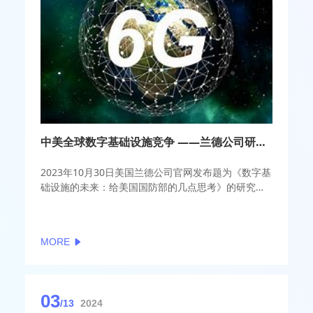
中美全球数字基础设施竞争 ——兰德公司研究报告《数字基础设施的未来》解读及思考
2023年10月30日美国兰德公司官网发布题为《数字基
础设施的未来：给美国国防部的几点思考》的研究报
告，报告对美国和中国之间正在进行的数字基础设施
竞争展开研究，分析、评估了中美数字基础设施竞争
现状，并对2050年中美数字基础设施竞争趋势进行了
MORE
预测，目的是帮助美国国防部深入了解数字基础设施
对未来军事的潜在影响。兰德公司已针对这一领域开
展了长期研究，该报告是多年研究的成果。
03
/13
2024