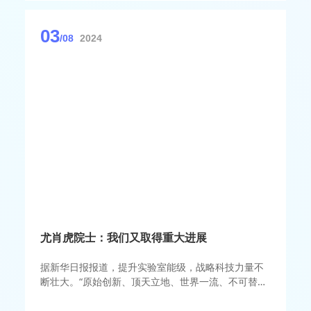
03
/08
2024
尤肖虎院士：我们又取得重大进展
据新华日报报道，提升实验室能级，战略科技力量不
断壮大。“原始创新、顶天立地、世界一流、不可替
代！”近日，记者走进紫金山实验室大楼，16字愿景映
入眼帘。8个月前，习近平总书记走进这一6G综合实