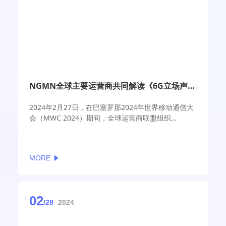
NGMN全球主要运营商共同解读《6G立场声明》
2024年2月27日，在巴塞罗那2024年世界移动通信大
会（MWC 2024）期间，全球运营商联盟组织
NGMN（Next Generation Mobile Network）举办
年度媒体与产业大会，向全球展示过去一年在网络解
耦、绿色未来网络以及6G三大战略重点方向上取得的
MORE
显著成就。邀请来自中国移动、韩国SKT、美国US
Cellular和英国沃达丰（Vodafone）等全球领先运营
商的四位董事成员共同解读由NGMN董事会共同起草
并联合发布的《6G立场申明》，对全球6G技术与产业
02
发展发出清晰响亮的共同声音。
/28
2024