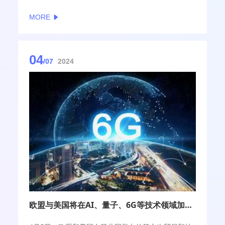
加速布局6G技术研究与合作，共同推动通信业向“万物
MORE
智联，数字孪生”迈进。
04
/07
2024
欧盟与美国将在AI、量子、6G等技术领域加强合作