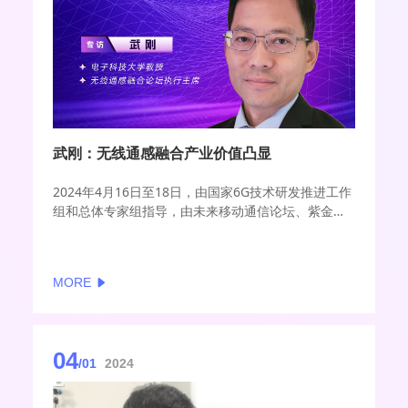
武刚：无线通感融合产业价值凸显
2024年4月16日至18日，由国家6G技术研发推进工作
组和总体专家组指导，由未来移动通信论坛、紫金山
实验室主办的2024全球6G技术大会将在南京召开。大
会围绕6G愿景共识，一同探讨6G技术和业务的未来蓝
图，旨在6G标准启动前推动凝练全球共识。
MORE
在6G新场景与新指标体系中，通信与感知融合被认为
是6G网络的重要技术特征，是实现信息服务全过程的
重要环节，业界正积极开展技术与应用验证。
04
/01
2024