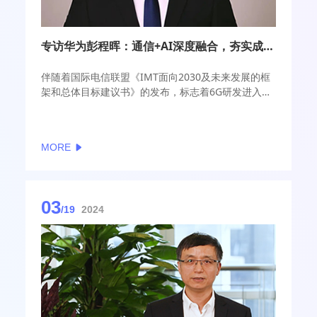
专访华为彭程晖：通信+AI深度融合，夯实成本趋零的6G智能普惠愿景
伴随着国际电信联盟《IMT面向2030及未来发展的框
架和总体目标建议书》的发布，标志着6G研发进入了
新的篇章。在这个关键的窗口期，国际组织、高等院
校、各大运营商以及核心企业正加速布局6G技术研究
与合作，共同推动通信技术向“融通物理世界和数字世
MORE
界”的未来迈进。
03
/19
2024