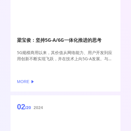
梁宝俊：坚持5G-A/6G一体化推进的思考
5G规模商用以来，其价值从网络能力、用户开发到应
用创新不断实现飞跃，并在技术上向5G-A发展。与此
同时，ITU-R在2023年发布了6G愿景，加速了全球6G
研究。如何实现5G-A与6G的协调发展已成为运营商面
临的重要课题。坚持5G-A/6G一体化推进，既有助于
MORE
提高5G网络能力，又为6G未来部署积累创新和实践经
验，建议从突出场景牵引、强化标准引领、加强技术
攻关、推动先试先行、增强产业协同五个方面重点发
力，全面助力我国持续扩大5G领先优势，推动实现我
02
国6G发展全球领先。
/20
2024