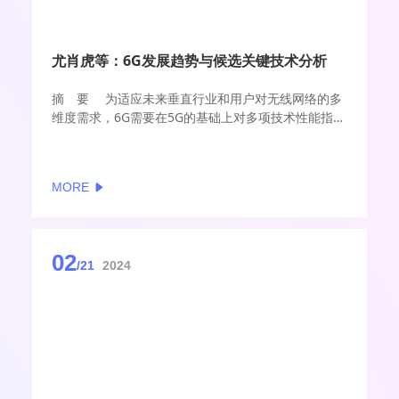
尤肖虎等：6G发展趋势与候选关键技术分析
摘 要 为适应未来垂直行业和用户对无线网络的多
维度需求，6G需要在5G的基础上对多项技术性能指标
实现量级提升。为达到6G预期的关键性能指标，需要
从网络架构、空口传输、安全与智能等多层面进一步
发展5G技术，推动向6G关键技术的平滑演进。文章首
MORE
先对6G愿景与发展现状进行梳理，介绍6G关键性能指
标需求，然后，对6G使能技术进行分析，遴选6G在网
络架构、空口传输、网络安全和智慧内生等方面的潜
在使能技术。这些使能技术将为实现6G愿景提供有力
02
的支撑。
/21
2024
关键词 6G；网络架构；空口传输；智慧内生；网络
安全