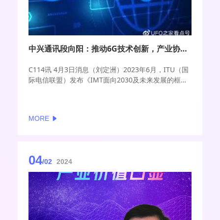
中兴通讯段向阳：推动6G技术创新，产业协作至关重要
C114讯 4月3日消息（刘定洲）2023年6月，ITU（国
际电信联盟）发布《IMT面向2030及未来发展的框架
和总体目标建议书》，6G研究进入了新阶段。在这个
关键的窗口期，国际组织、高等院校、运营商以及核
心企业正加速布局6G技术研究与合作，共同推动通信
MORE
业向“万物智联，数字孪生”迈进。
04
/02
2024