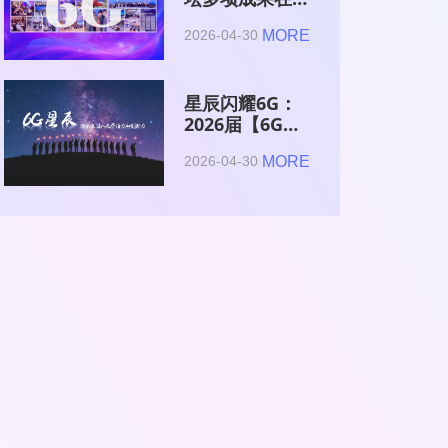
2026全球6G技
MORE
2026-04-30
术与产业生态大
会集中发布
星辰闪耀6G：
2026届【6G星
辰】青年科学家
MORE
2026-04-30
与博士获颁证书