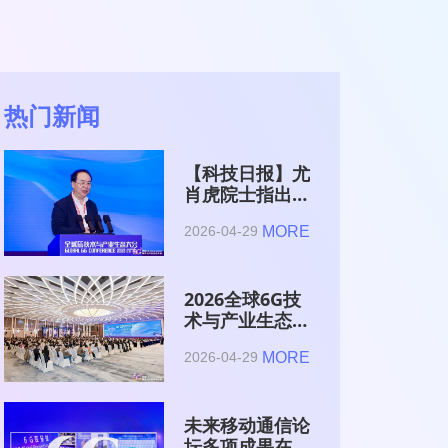
热门新闻
【科技日报】尤
肖虎院士指出
6G的首要使命
MORE
2026-04-29
是赋能AI的发
展
2026全球6G技
术与产业生态大
会在南京开幕
MORE
2026-04-29
未来移动通信论
坛多项成果在