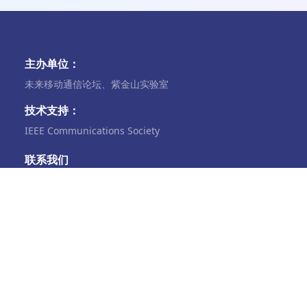
主办单位：
未来移动通信论坛、紫金山实验室
技术支持：
IEEE Communications Society
联系我们
电话：+86-010-82800433
future@future-forum.org.cn
中国.北京市海淀区中关村大街11号e世界财富中心A座
937