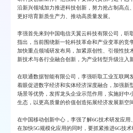
沿新兴领域加力推进科技创新，努力抢占制高点
更好培育新质生产力、推动高质量发展。
李强首先来到中国电信天翼云科技有限公司，听
指出，当前围绕新一轮科技革命和产业变革的竞
加快重点领域研发布局，加紧原创性、引领性技
新技术与各行业
融合
创新，为产业
转型
升级注入
在联通数据智能有限公司，李强听取工业
互联网
着眼促进数字经济和实体经济深度融合，加强新
场景等优势，发挥龙头企业示范作用，实施好中
生态，以更高质量的价值创造拓展经济发展新空
在中国移动创新中心，李强了解
6G
技术研发应用
在加快
5G
规模化应用的同时，要抓紧推进6G技