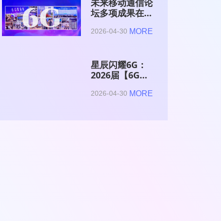
未来移动通信论
坛多项成果在
2026全球6G技
MORE
2026-04-30
术与产业生态大
会集中发布
星辰闪耀6G：
2026届【6G星
辰】青年科学家
MORE
2026-04-30
与博士获颁证书