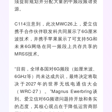
须提前规划并分配大量的中频段频谱资
源。
C114注意到，此次MWC26上，爱立信
携手合作伙伴联发科共同展示了6G厘米
波技术，并携手
苹果
展示了可支持5G和
未来6G网络在同一频段上共存共享的
MRSS技术。
“目前，全球各国对6G频段（如厘米波、
6GHz等）尚未达成共识，最终决定将取
决于2027年的世界无线电通信大会
（WRC-27）。”Magnus Ewerbring谈
到。爱立信对6G频谱问题持开放和务实
的态度，其核心观点在于降低
运营商
部