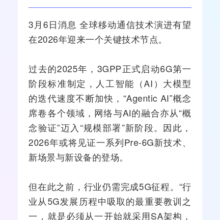
3月6日消息 全球
移动通信
技术演进有望
在2026年迎来一个关键技术节点。
过去的2025年，
3GPP
正式启动
6G
第一
阶段标准制定，
人工智能
（
AI
）大模型
的迭代速度不断加快，“Agentic AI”概念
席卷各个领域，
网络
与AI的
融合
亦从“概
念验证”迈入“规模部署”新阶段。因此，
2026年或将见证一系列Pre-6G新技术、
新场景与新设备的登场。
但在此之前，行业仍需完成
5G
征程。“行
业从5G发展历程中吸取的最重要教训之
一，就是必须从一开始就采用SA架构，