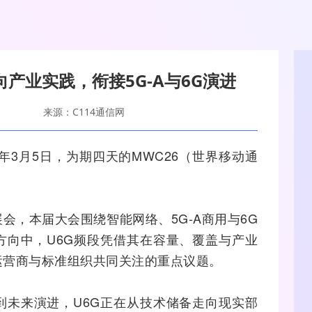
走向产业实践，衔接5G-A与6G演进
来源：C114通信网
6年3月5日，为期四天的MWC26（世界
移动通
展会，本届大会围绕
智能网
络、
5G-A
商用与
6G
方向中，U6G频段凭借其在容量、覆盖与产业
运营商
与标准组织共同关注的重点议题。
到未来演进，U6G正在从技术储备走向现实部