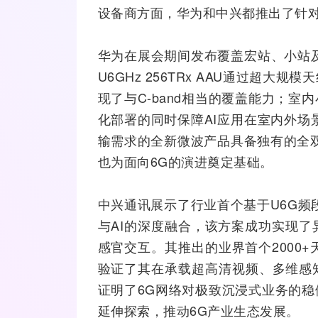
设备商方面，华为和
中兴
都推出了针
华为在展会期间发布覆盖宏站、小站及
U6GHz 256TRx AAU通过超大规模
天
现了与C-band相当的覆盖能力；室内小
化部署的同时保障AI应用在室内外场
输需求的全新微波产品具备独有的全双
也为面向6G的演进奠定基础。
中兴通讯展示了行业首个基于U6G频
与AI的深度
融合
，该方案成功实现了
感官交互。其推出的业界首个2000+天线
验证了其在承载超高清视频、多维感
证明了6G网络对极致沉浸式业务的
延伸探索，推动6G产业生态发展。