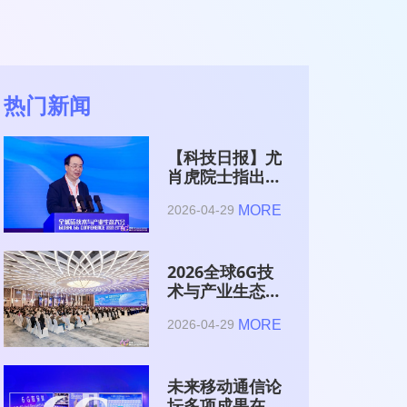
热门新闻
【科技日报】尤
肖虎院士指出
6G的首要使命
MORE
2026-04-29
是赋能AI的发
展
2026全球6G技
术与产业生态大
会在南京开幕
MORE
2026-04-29
未来移动通信论
坛多项成果在