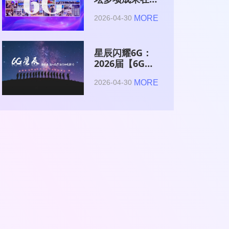
2026全球6G技
MORE
2026-04-30
术与产业生态大
会集中发布
星辰闪耀6G：
2026届【6G星
辰】青年科学家
MORE
2026-04-30
与博士获颁证书