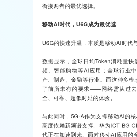
衔接两者的最优选择。
移动
AI
时代，U6G成为
最优选
U6G的快速升温，本质是移动AI时代
数据显示，全球日均Token消耗量
频、智能购物等AI应用；全球行业中已有
产、制造、金融等行业。而这种多模
了前所未有的要求——网络需从过
全、可靠、超低时延的体验。
与此同时，5G-A作为支撑移动AI的
高度依赖新频谱支撑。
华为
ICT
BG 
代正在加速到来。面对移动AI应用的