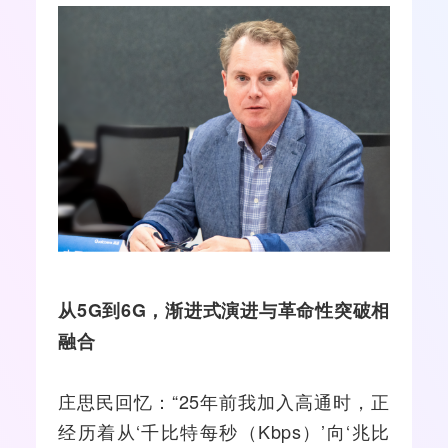
从
5G
到
6G
，渐进式演进与革命性突破相
融合
庄思民回忆：“25年前我加入高通时，正
经历着从‘千比特每秒（Kbps）’向‘兆比