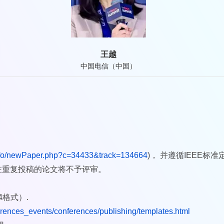
王越
中国电信（中国）
info/newPaper.php?c=34433&track=134664
)， 并遵循IEEE
在重复投稿的论文将不予评审。
4格式）.
erences_events/conferences/publishing/templates.html