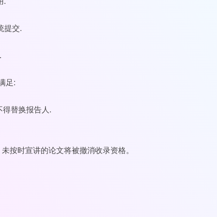
.
统提交.
.
满足:
不得替换报告人.
。未按时宣讲的论文将被撤消收录资格。