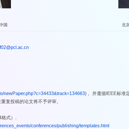
中国
北
gf02@pcl.ac.cn
info/newPaper.php?c=34433&track=134663
)， 并遵循IEEE
在重复投稿的论文将不予评审。
4格式）.
erences_events/conferences/publishing/templates.html