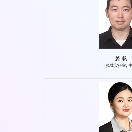
姜 帆
鹏城实验室, 