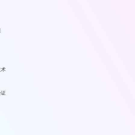
限
技术
验证