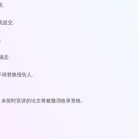
.
统提交.
.
满足:
不得替换报告人.
。未按时宣讲的论文将被撤消收录资格。