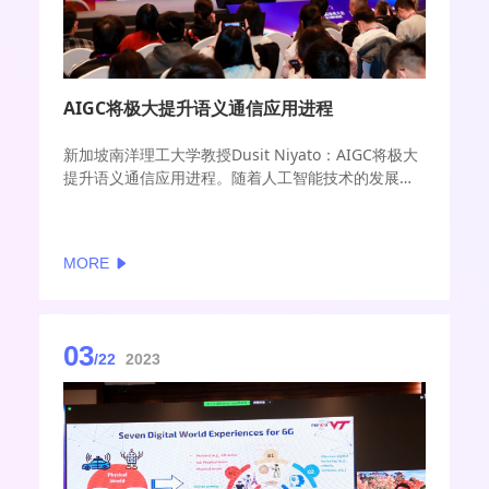
AIGC将极大提升语义通信应用进程
新加坡南洋理工大学教授Dusit Niyato：AIGC将极大
提升语义通信应用进程。随着人工智能技术的发展，
以及6G面向智能体通信的需求增长，语义通信再次成
为热点技术。语义通信是一种以语义表征信息并传输
的技术，它在语义层面解决信息的含义表达与传输，
MORE
把信息含义的理解环节部分或全部地前置到发送端，
从而降低传输量，减少带宽需求。
03
/22
2023