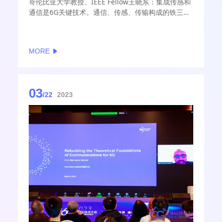
哥伦比亚大学教授、IEEE Fellow王晓东：集成传感和
通信是6G关键技术。通信、传感、传输构成的铁三
角，支撑起整个无线通信的发展。对于下一代无线通
信系统，主要目标是将三大功能融合，集成传感通信
（ISAC）备受业界关注。
MORE
03
/22
2023