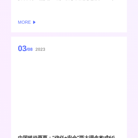
访，对6G相关话题进行了深入分析。尤其是面向手机
直连的低轨卫星通信和感知通信计算深度融合技术，
被业界认为是6G时代的重要发展方向，彭木根院长和
MORE
他的团队进行了深入研究。
03
/08
2023
中国移动粟栗：“信任+安全”两大理念构成6G可信内生安全体系