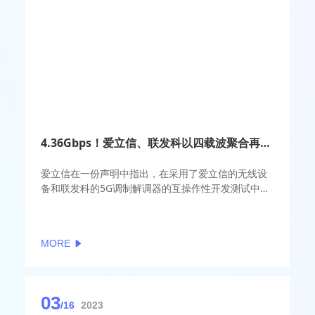
4.36Gbps！爱立信、联发科以四载波聚合再创5G下行纪录
爱立信在一份声明中指出，在采用了爱立信的无线设
备和联发科的5G调制解调器的互操作性开发测试中，
四载波聚合实现了4.36Gbps的下行速度。
MORE
03
/16
2023