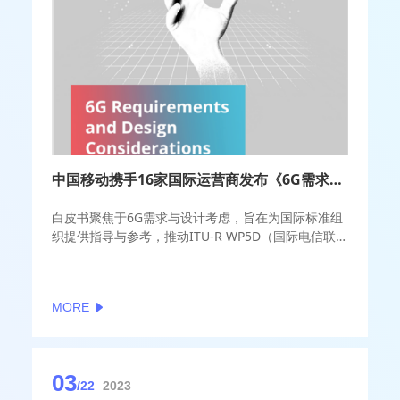
中国移动携手16家国际运营商发布《6G需求与设计考虑》白皮书
白皮书聚焦于6G需求与设计考虑，旨在为国际标准组
织提供指导与参考，推动ITU-R WP5D（国际电信联
盟无线电通信组WP5D工作组）制定IMT-2030愿景。
白皮书从运营商立场定义了6G需求，包括实现数字包
容、能源效率、环境可持续性和灵活部署的演进路径
MORE
需求以及未来用例的新能力需求，并提出6G系统架构
与设计考虑。
03
/22
2023