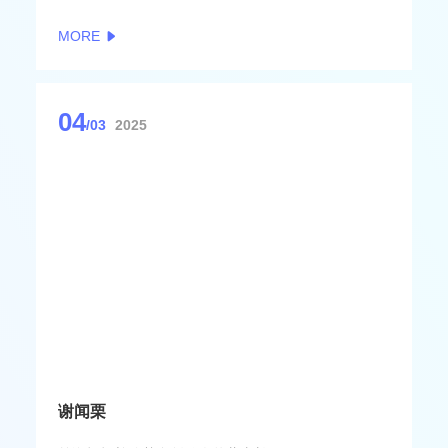
全面建成卫星互联网综合应用示范区，推动3—5家企
MORE
业上市，引进培育上百家“专精特新”企业，形成千亿
级空天信息产业集群，成为具有全国影响力的空天信
息产业基础设施主阵地、原始创新策源地、产业发展
集聚地、应用服务新高地。
04
/03
2025
谢闻栗