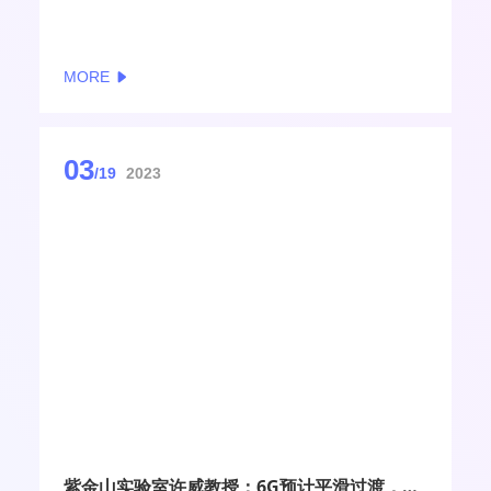
求，尤其产业对智能算力发展的关注与投入。构建算
力网络，推动算力成为像水、电一样，可“一点接入、
即取即用”的社会级服务，也已成为中国移动等运营商
MORE
近年来重要的战略方向。
03
/19
2023
紫金山实验室许威教授：6G预计平滑过渡，赋能行业前景看好