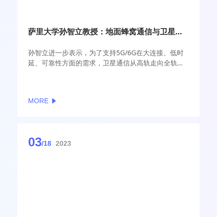
萨里大学孙智立教授：地面蜂窝通信与卫星通信的演进路径将完美融合
孙智立进一步表示，为了支持5G/6G在大连接、低时
延、可靠性方面的需求，卫星通信从高轨走向全轨
（高中低轨）、从窄带走向宽带是必然的。从标准化
和产业化角度来看，地面通信和卫星通信这两个产业
生态的演进路径将完美融合。
MORE
03
/18
2023