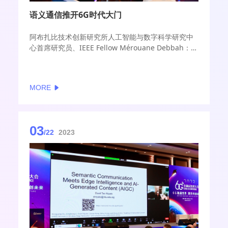
语义通信推开6G时代大门
阿布扎比技术创新研究所人工智能与数字科学研究中
心首席研究员、IEEE Fellow Mérouane Debbah：语
义通信推开6G时代大门。
进入6G的关键技术研究窗口期，语义通信是未来发展
方向之一，语义通信需要AI，但也不完全基于AI，需
MORE
要多种方式的集成操作，才能在无线系统时代搭建新
的范式。
03
/22
2023