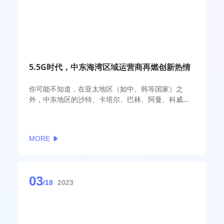
5.5G时代，中东海湾区域运营商再燃创新热情
你可能不知道，在亚太地区（如中、韩等国家）之
外，中东地区的沙特、卡塔尔、巴林、阿曼、科威特
等国运营商，在5G建设及应用方面，同样处于全球领
先前列。
在5GtoC、toH方面，数据显示，截至2022年10月，
MORE
中东地区5G用户数已超1600万，5G用户数占总人口
比例超20%，FWA（家庭固定无线接入）用户数超
200万。
在5GtoB方面，中东运营商向各行各业挺进，与油
03
气、港口、医疗、金融、电力等行业开展合作和商
/18
2023
用，实现10+以上园区商用。中东头部运营商B2B业务
实现普遍增长10%+。