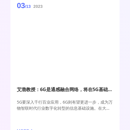
03
/13
2023
艾渤教授：6G是通感融合网络，将在5G基础上演进并跃迁
5G要深入千行百业应用，6G则有望更进一步，成为万
物智联时代行业数字化转型的信息基础设施。在大会
举办前夕，北京交通大学教授、博士生导师、电子信
息工程学院院长艾渤接受C114专访，对6G相关话题进
行了深入分析