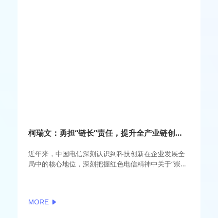
柯瑞文：勇担“链长”责任，提升全产业链创新水平
近年来，中国电信深刻认识到科技创新在企业发展全
局中的核心地位，深刻把握红色电信精神中关于“崇尚
科技”的内涵，把推动科技自立自强作为企业高质量发
展的战略支撑，坚定履行建设网络强国和数字中国、
维护网络信息安全的使命责任。我们在业界率先发布
MORE
中国电信“十四五”科技创新专项规划，基于应用基础
研究、应用技术研发和运营式开发协同的科技创新研