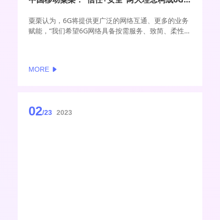
粟栗认为，6G将提供更广泛的网络互通、更多的业务
赋能，“我们希望6G网络具备按需服务、致简、柔性、
智慧、安全的特征，安全体系的构建是其中的核心技
术之一。”粟栗进一步表示，中国移动正在研究融
合“信任+安全”两大理念形成的可信内生安全体系，实
MORE
现6G安全的开放、灵活、按需，保障开放环境下的安
全赋能。
02
/23
2023