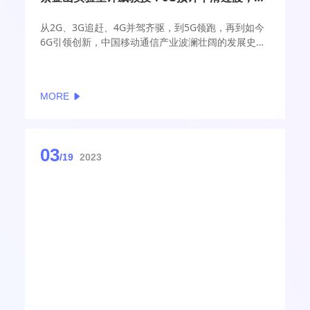
从2G、3G追赶、4G并驾齐驱，到5G领跑，再到如今
6G引领创新，中国移动通信产业波澜壮阔的发展史，
东南大学青年首席教授、紫金山实验室课题负责人许
威既是见证者，也是参与者。大会举办前夕，许威接
受C114专访，分享了对6G相关话题的见解。
MORE
03
/19
2023