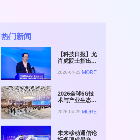
热门新闻
【科技日报】尤
肖虎院士指出
6G的首要使命
MORE
2026-04-29
是赋能AI的发
展
2026全球6G技
术与产业生态大
会在南京开幕
MORE
2026-04-29
未来移动通信论
坛多项成果在