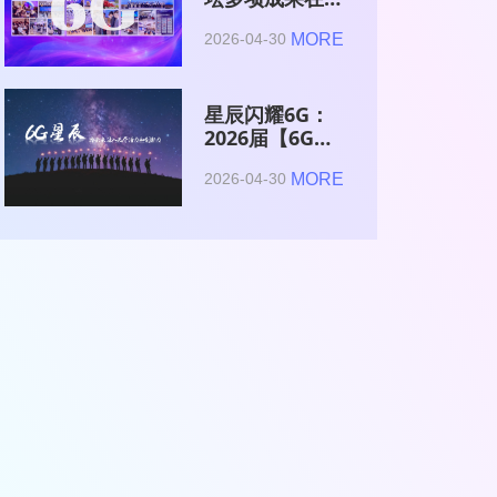
2026全球6G技
MORE
2026-04-30
术与产业生态大
会集中发布
星辰闪耀6G：
2026届【6G星
辰】青年科学家
MORE
2026-04-30
与博士获颁证书