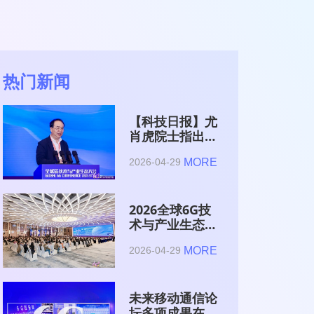
热门新闻
【科技日报】尤
肖虎院士指出
6G的首要使命
MORE
2026-04-29
是赋能AI的发
展
2026全球6G技
术与产业生态大
会在南京开幕
MORE
2026-04-29
未来移动通信论
坛多项成果在