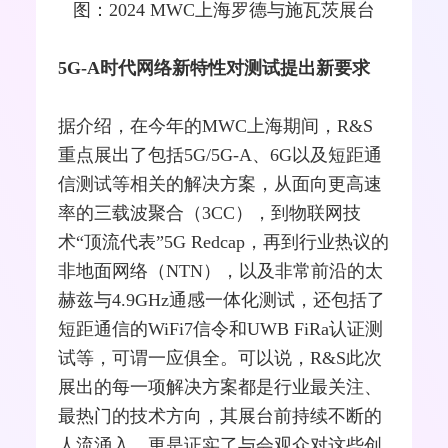
图：2024 MWC上海罗德与施瓦茨展台
5G-A时代
网络
新特性对测试提出新要求
据介绍，在今年的MWC上海期间，R&S
重点展出了包括5G/5G-A、
6G
以及短距通
信测试等相关的解决方案，从面向更高速
率的三载波聚合（3CC），到物联网技
术“顶流代表”5G Redcap，再到行业热议的
非地面网络（NTN），以及非常前沿的
太
赫兹
与4.9GHz通感一体化测试，还包括了
短距通信的WiFi7
信令
和
UWB
FiRa认证测
试等，可谓一应俱全。可以说，R&S此次
展出的每一项解决方案都是行业最关注、
最热门的技术方向，其展台前持续不断的
人流涌入，更是证实了与会观众对这些创