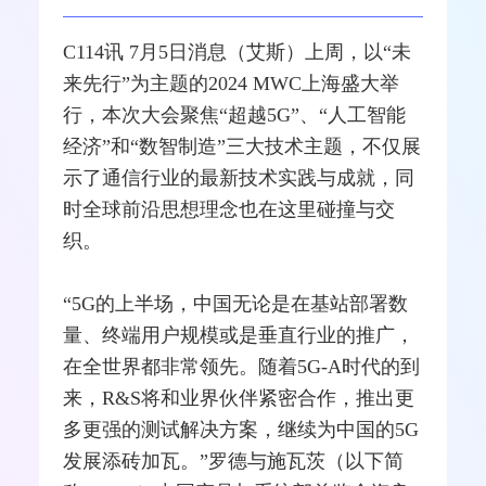
C114讯 7月5日消息（艾斯）上周，以“未
来先行”为主题的2024 MWC上海盛大举
行，本次大会聚焦“超越
5G
”、“人工智能
经济”和“数智制造”三大技术主题，不仅展
示了通信行业的最新技术实践与成就，同
时全球前沿思想理念也在这里碰撞与交
织。
“5G的上半场，中国无论是在
基站
部署数
量、终端用户规模或是垂直行业的推广，
在全世界都非常领先。随着5G-A时代的到
来，R&S将和业界伙伴紧密合作，推出更
多更强的
测试
解决方案，继续为中国的5G
发展添砖加瓦。”
罗德与施瓦茨
（以下简