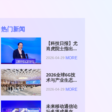
热门新闻
【科技日报】尤
肖虎院士指出
6G的首要使命
MORE
2026-04-29
是赋能AI的发
展
2026全球6G技
术与产业生态大
会在南京开幕
MORE
2026-04-29
未来移动通信论
坛多项成果在