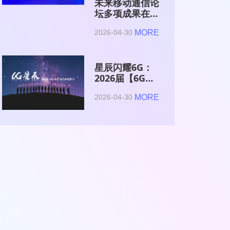
未来移动通信论
坛多项成果在
2026全球6G技
MORE
2026-04-30
术与产业生态大
会集中发布
星辰闪耀6G：
2026届【6G星
辰】青年科学家
MORE
2026-04-30
与博士获颁证书