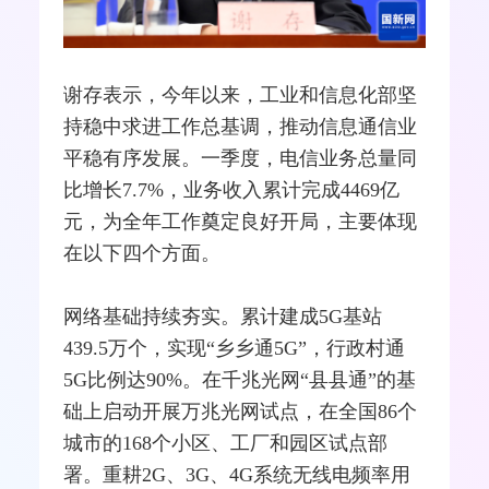
谢存表示，今年以来，工业和信息化部坚
持稳中求进工作总基调，推动信息通信业
平稳有序发展。一季度，电信业务总量同
比增长7.7%，业务收入累计完成4469亿
元，为全年工作奠定良好开局，主要体现
在以下四个方面。
网络
基础持续夯实。累计建成
5G
基站
439.5万个，实现“乡乡通5G”，行政村通
5G比例达90%。在千兆光网“县县通”的基
础上启动开展万兆光网试点，在全国86个
城市的168个小区、工厂和园区试点部
署。重耕2G、
3G
、
4G
系统无线电频率用