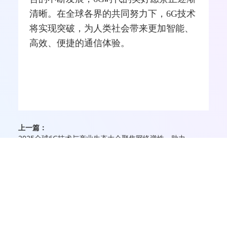
此次"通信与AI融合"平行论坛，作为"2025
全球6G技术与产业生态大会"的重要组成
部分，为全球6G领域的专业人士搭建了一
个深度交流的优质平台。随着通信与AI融
合的不断发展，6G时代的美好愿景正逐渐
清晰。在全球各界的共同努力下，6G技术
将实现突破，为人类社会带来更加智能、
高效、便捷的通信体验。
上一篇：