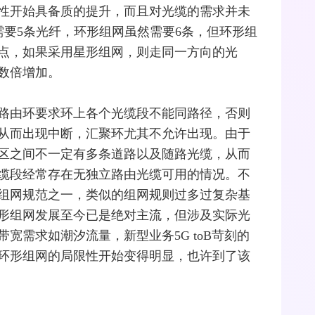
性开始具备质的提升，而且对
光缆
的需求并未
需要5条
光纤
，环形组网虽然需要6条，但环形组
点，如果采用星形组网，则走同一方向的光
数倍增加。
路由环要求环上各个光缆段不能同路径，否则
从而出现中断，汇聚环尤其不允许出现。由于
区之间不一定有多条道路以及随路光缆，从而
缆段经常存在无独立路由光缆可用的情况。不
组网规范之一，类似的组网规则过多过复杂基
形组网发展至今已是绝对主流，但涉及实际光
带宽需求如潮汐流量，新型业务
5G
toB苛刻的
环形组网的局限性开始变得明显，也许到了该