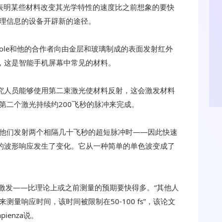
表明某些材料改变其光学特性的速度比之前想象的要快
理信息的设备开辟新的途径。
irole和他的合作者向由金层和玻璃制成的表面发射红外
），这是智能手机屏幕中常见的材料。
研究人员能够使用第二束激光使材料反射，这会激发材料
第二个激光持续约200飞秒的脉冲来完成。
他们发射两个相隔几十飞秒的超短脉冲时——因此快速
光的波形响应发生了变化。它从一种简单的单色波变成了
能激发——比理论上或之前测量的预期要快得多。“其他人
量响应时间，该时间被限制在50-100 fs”，该论文
ienza说。