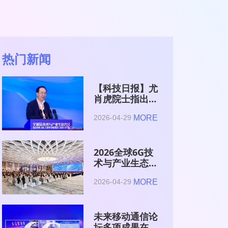
热门新闻
【科技日报】尤
肖虎院士指出
6G的首要使命
MORE
2026-04-29
是赋能AI的发
展
2026全球6G技
术与产业生态大
会在南京开幕
MORE
2026-04-29
未来移动通信论
坛多项成果在